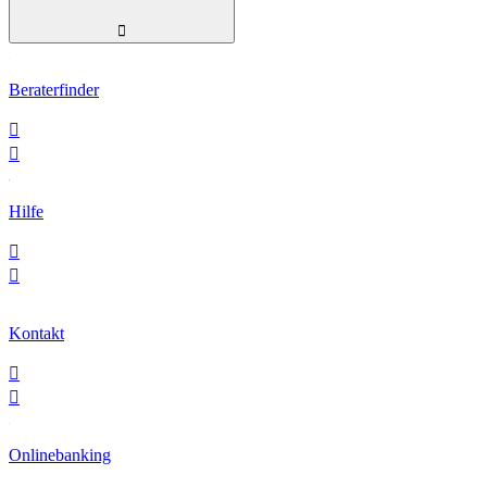

Beraterfinder


Hilfe


Kontakt


Onlinebanking