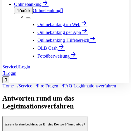
Onlinebanking
Onlinebanking


Zurück
Onlinebanking im Web
Onlinebanking per App
Onlinebanking-Hilfebereich
OLB Cash
Fotoüberweisung
Service

Login

Login

Home
Service
Ihre Fragen
FAQ Legitimationsverfahren
Antworten rund um das
Legitimationsverfahren
Warum ist eine Legitimation für eine Kontoeröffnung nötig?