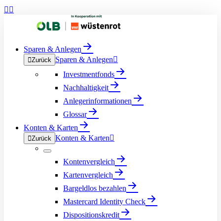


Sparen & Anlegen
Sparen & Anlegen


Zurück
Investmentfonds
Nachhaltigkeit
Anlegerinformationen
Glossar
Konten & Karten
Konten & Karten


Zurück
Kontenvergleich
Kartenvergleich
Bargeldlos bezahlen
Mastercard Identity Check
Dispositionskredit